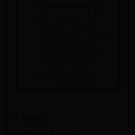
软件标签:
中国蓝TV跑男官方视频