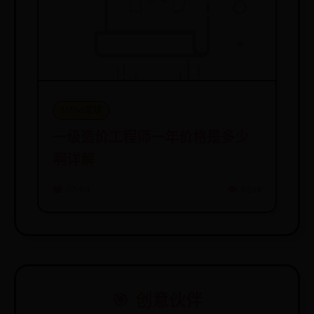
365bet足球
一级造价工程师一年价格是多少
啊详解
📅 07-09
👁️ 9208
🎯 创意伙伴