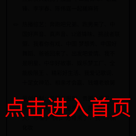
锋、李宇春、陈伟霆一起搓麻将
热播综艺：奔跑吧兄弟、跑男来了、中
国好声音、真声音、12道锋味、挑战者联
盟、我看你有戏、中国 梦想秀、中国好
舞蹈、爸爸回来了、出发吧爱情、我不
是明星、中华好故事、娱乐梦工厂、全
能极限王 、精彩好生活、我爱记歌词、
十足女神范、相亲才会赢、钱塘老娘舅
原创自制：蓝朋友报到、贵圈水很深、
点击进入首页
综艺大舌头、鸡哥鉴不鉴、芭比不开
火、布噜小飞机、万峰来了 、我man来
化妆