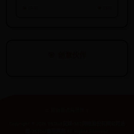
📅 07-07
👁️ 2532
🎯 创意伙伴
🎨 用创意点亮世界 ✨
Copyright ©
2026
365bet足球-365网络股份有限公司总
部-365bet备用网站 All Rights Reserved.