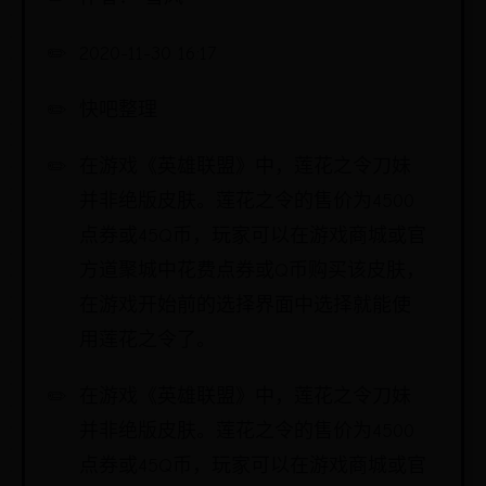
2020-11-30 16:17
快吧整理
在游戏《英雄联盟》中，莲花之令刀妹
并非绝版皮肤。莲花之令的售价为4500
点券或45Q币，玩家可以在游戏商城或官
方道聚城中花费点券或Q币购买该皮肤，
在游戏开始前的选择界面中选择就能使
用莲花之令了。
在游戏《英雄联盟》中，莲花之令刀妹
并非绝版皮肤。莲花之令的售价为4500
点券或45Q币，玩家可以在游戏商城或官