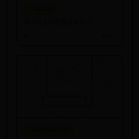
365bet备用网站
魔法现金贷款额度有多少
📅 07-11
👁️ 7228
365网络股份有限公司总部