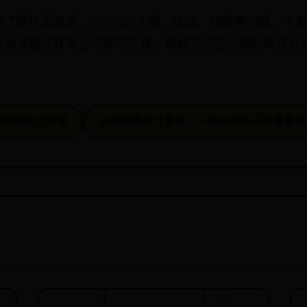
除了硬件因素后，PUBG的卡顿、延迟、掉线等问题，十
瓶加速器这样专业可靠的工具，是解决这些问题的终极方
NF海神腿任务攻略
白酒整箱尺寸重量，一般白酒瓶子的重量是多