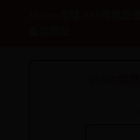
365bet足球-365网络股
备用网站
PUBG
