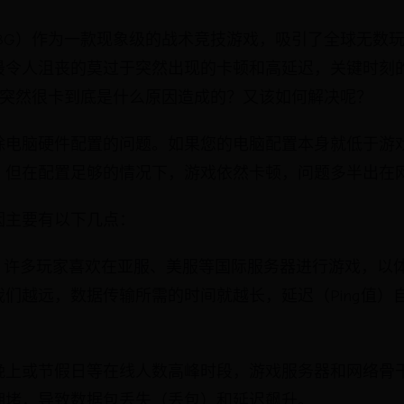
UBG）作为一款现象级的战术竞技游戏，吸引了全球无数
最令人沮丧的莫过于突然出现的卡顿和高延迟，关键时刻
G突然很卡到底是什么原因造成的？又该如何解决呢？
除电脑硬件配置的问题。如果您的电脑配置本身就低于游
。但在配置足够的情况下，游戏依然卡顿，问题多半出在
因主要有以下几点：
离：许多玩家喜欢在亚服、美服等国际服务器进行游戏，以
们越远，数据传输所需的时间就越长，延迟（Ping值）
在晚上或节假日等在线人数高峰时段，游戏服务器和网络骨
拥堵，导致数据包丢失（丢包）和延迟飙升。