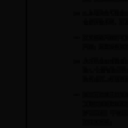
3. 本地网络不稳
数据传输不畅，引
这些网络问题的本
问题，最直接有效
虎牙奶瓶加速器通
路”。它能智能分
降低延迟、杜绝丢
当您开启虎牙奶瓶
立即切换到更稳定
步三回头”、子弹
的技术水平。