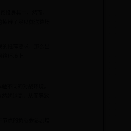
玩家投身其中。然而，
的掉链子足以葬送整场
戏的推荐要求，那么出
网络环境上。
体验不同的对战环境。
自然就越高，从而导致
干节点的负载会急剧增