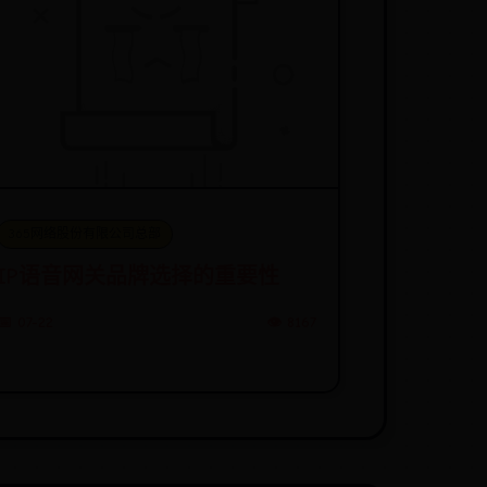
365网络股份有限公司总部
IP语音网关品牌选择的重要性
📅 07-22
👁️ 8167