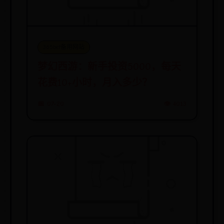
365bet备用网站
梦幻西游：新手投资5000，每天
花费10+小时，月入多少？
📅 07-20
👁️ 4013