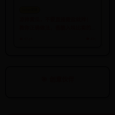
365bet足球
凉拌黄瓜，不要直接撒盐就拌！
教你正确做法，香脆入味比卖的
好吃
📅 07-15
👁️ 831
🎯 创意伙伴