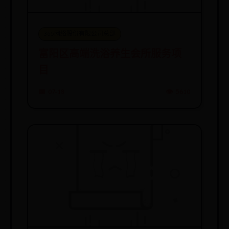
365网络股份有限公司总部
富阳区高端洗浴养生会所服务项
目
📅 07-18
👁️ 5610