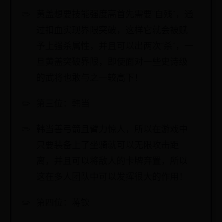
黄盖想要技能强度高首先需要“自残”，通
过扣血实现界限突破，这样它就会被赋
予上强杀属性，并且可以出两次“杀”，一
旦黄盖突破界限，即使面对一些史诗级
的武将也敢与之一较高下！
第三位：韩当
韩当善弓箭且臂力惊人，所以在游戏中
只要装备上了坐骑就可以无限攻击距
离，并且可以将敌人的卡牌弃置，所以
这在多人团队中可以发挥很大的作用！
第四位：蒋钦