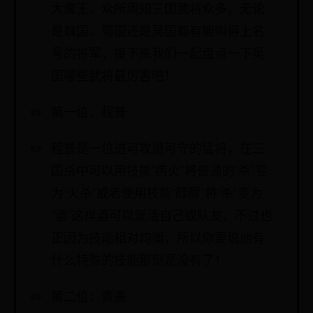
大魔王，众所周知三国武将众多，无论
是魏国、蜀国还是吴国都有能叫得上名
号的将军，接下来我们一起盘点一下吴
国哪些武将最厉害吧！
第一位：程普
程普是一位进可攻退可守的猛将，在三
国杀中可以用技能“疠火”将普通的“杀”变
为“火杀”或者使用技能“醇醪”将“杀”变为
“酒”这样酒可以复活自己或队友，不过也
正因为技能相对均衡，所以你要说他有
什么特殊的技能那倒是没有了！
第二位：黄盖