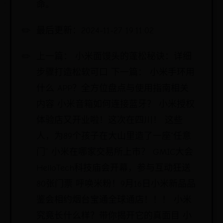
命。
最后更新：2024-11-27 19:11:02
上一篇： 小米面馒头的蓬松秘诀：详细
步骤打造松软可口 下一篇： 小米手环用
什么 APP？全方位盘点与使用指南相关
内容 小米音箱如何连接蓝牙？ 小米授权
体验店又开业啦！这次在四川！ 这些
人，为89个孩子在大山里造了一座“任意
门” 小米在哪家交易所上市？ GMIC大会
HelloTech科技庙会开幕，参与互动狂送
80张门票 呼唤米粉！9月16日小米新品品
鉴会相约烟台宝通全球通店！！！ 小米
究竟长什么样？带你揭开它的真面目 小