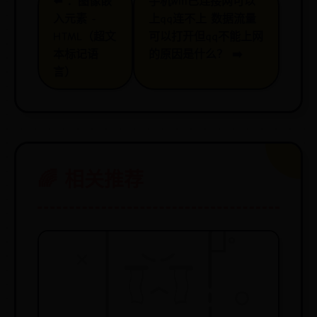
⬅️
：图像嵌
手机wifi已连接网可以
入元素 -
上qq连不上 数据流量
HTML（超文
可以打开但qq不能上网
本标记语
的原因是什么？ ➡️
言）
🌈 相关推荐