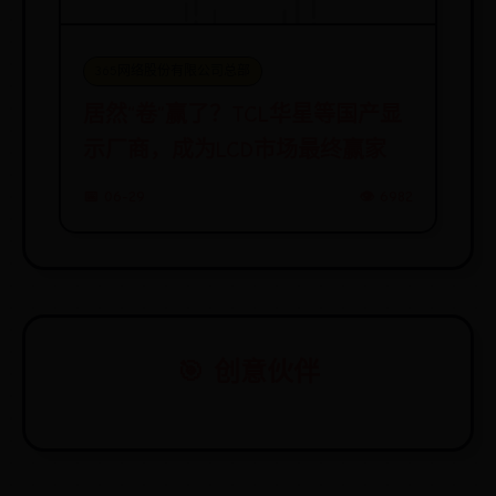
365网络股份有限公司总部
居然“卷”赢了？TCL华星等国产显
示厂商，成为LCD市场最终赢家
📅 06-29
👁️ 6982
🎯 创意伙伴