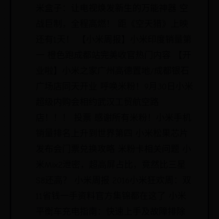
米盒子：让电视焕发新生的万能神器 空
战巨制，全程高燃！ 距《空天猎》上映
还有1天！ 【小米周报】小米印度销量第
一 橙色跑成都站完美收官热门内容 【开
业啦】小米之家广州高德置地/成都银石
广场店同天开业 呼唤米粉！9月30日小米
超级内购会相约武汉工贸航空路
店！！！ 投票 感谢所有米粉！小米手机
销量排名上升到世界第四 小米松果芯片
发布会门票兑换攻略 米粉卡相关问题 小
米Mix2泄密，超高屏占比，竟然比三星
S8还高？ 小米周报 2016小米狂欢周：双
11省钱一手资料官方集锦都在这了 小米
平衡车充电指南：快速上手及故障排除